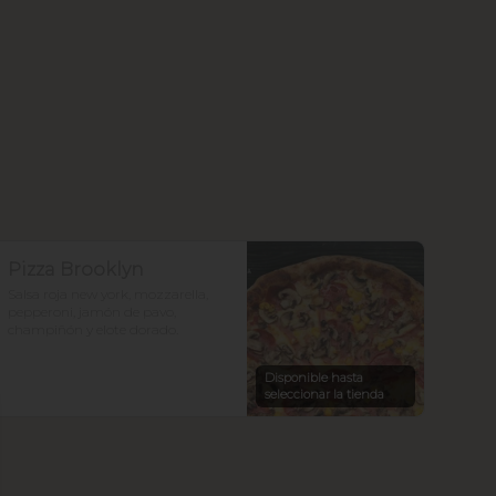
Pizza Brooklyn
Salsa roja new york, mozzarella, 
pepperoni, jamón de pavo, 
champiñón y elote dorado.
Disponible hasta
seleccionar la tienda
se