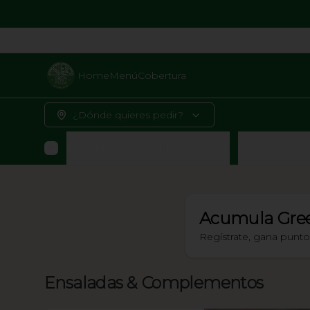
Home
Menú
Cobertura
¿Dónde quieres pedir?
Ensaladas & Complementos
Pizzas Clási
Acumula
Gre
Regístrate, gana punt
Ensaladas & Complementos