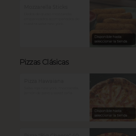
Mozzarella Sticks
Dedos de queso mozzarella 
empanizados acompañados de 
nuestra salsa new york.
Disponible hasta
seleccionar la tienda
Pizzas Clásicas
Pizza Hawaiana
Salsa roja new york, mozzarella, 
jamón de pavo y sweet piña.
Disponible hasta
seleccionar la tienda
Pizza "Big Cheese" 40