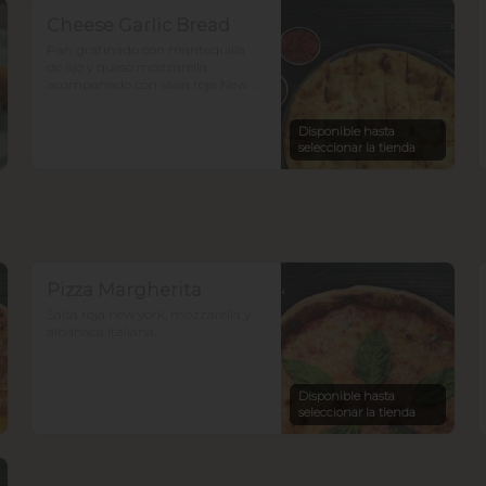
Cheese Garlic Bread
Pan gratinado con mantequilla 
de ajo y queso mozzarella 
acompañado con salsa roja New 
York.
Disponible hasta
seleccionar la tienda
Pizza Margherita
Salsa roja new york, mozzarella y 
albahaca italiana.
Disponible hasta
seleccionar la tienda