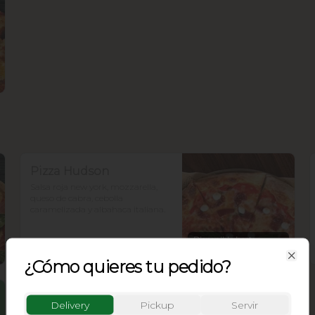
Pizza Hudson
Salsa roja new york, mozzarella, 
queso de cabra, cebolla 
caramelizada y albahaca italiana.
Disponible hasta
seleccionar la tienda
¿Cómo quieres tu pedido?
Clo
Delivery
Pickup
Servir