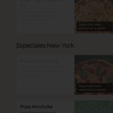
cm
Tradicional pizza de queso, 
mucha salsa, mucho queso, 
mucho sabor (40 cm)
Disponible hasta
seleccionar la tienda
Especiales New York
Pizza Central Park
Salsa roja new york, mozzarella, 
tomate cherry,  jamón serrano y 
albahaca italiana.
Disponible hasta
seleccionar la tienda
Pizza Artichoke
Salsa cremosa de quesos, 