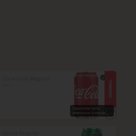
Coca-Cola Regular
350ml
Disponible hasta
seleccionar la tienda
Sprite Regular