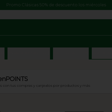
Promo Clásicas 50% de descuento los miércoles
cas
Especiales New York
Cauliflower Crust
Postre d
enPOINTS
os con tus compras y canjealos por productos y más