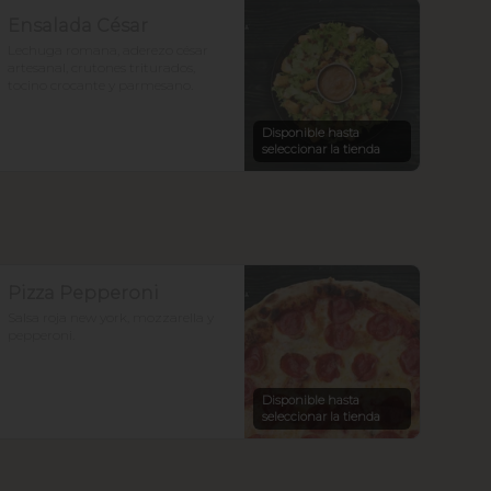
Ensalada César
Lechuga romana, aderezo césar 
artesanal, crutones triturados, 
tocino crocante y parmesano.
Disponible hasta
seleccionar la tienda
Pizza Pepperoni
Salsa roja new york, mozzarella y 
pepperoni.
Disponible hasta
seleccionar la tienda