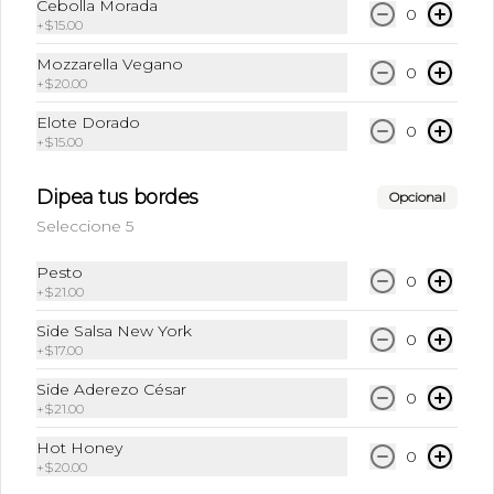
Cebolla Morada
0
+
$15.00
Sprite Regular
Mozzarella Vegano
Lata de 355 ml.
0
+
$20.00
Elote Dorado
0
+
$15.00
Disponible hasta
seleccionar la tienda
Dipea tus bordes
Opcional
Seleccione 5
Sprite Sin Azúcar
Lata 355 ml
Pesto
0
+
$21.00
Side Salsa New York
0
+
$17.00
Disponible hasta
seleccionar la tienda
Side Aderezo César
0
+
$21.00
Hot Honey
0
+
$20.00