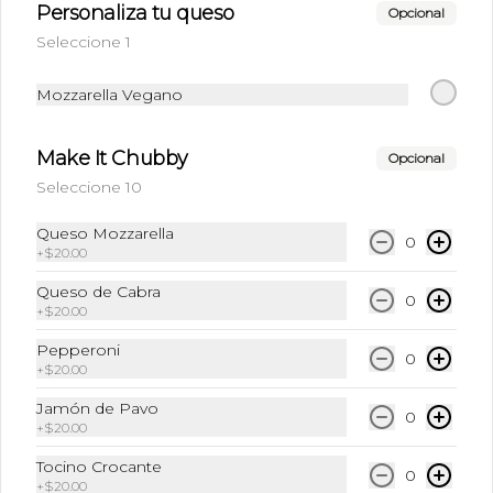
Personaliza tu queso
Opcional
Agua Ciel
Seleccione 1
Bebida de 600 ml.
Mozzarella Vegano
Disponible hasta
Make It Chubby
Opcional
seleccionar la tienda
Seleccione 10
Queso Mozzarella
Agua Mineral Topo Chico
0
+
$20.00
Bebida de 355 ml.
Queso de Cabra
0
+
$20.00
Disponible hasta
Pepperoni
0
seleccionar la tienda
+
$20.00
Jamón de Pavo
0
+
$20.00
Coca-Cola Regular
350ml
Tocino Crocante
0
+
$20.00