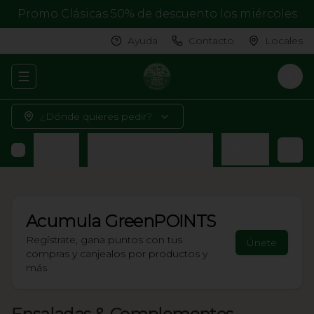
Promo Clásicas 50% de descuento los miércoles
Ayuda
Contacto
Locales
Abrir menu de navegación
Logi
¿Dónde quieres pedir?
liflower Crust
Postre de Temporada
Bebidas
Acumula
GreenPOINTS
Regístrate, gana puntos con tus
Únete
compras y canjealos por productos y
más