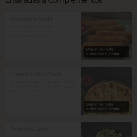
Ensaladas & Complementos
Mozzarella Sticks
Dedos de queso mozzarella 
empanizados acompañados de 
nuestra salsa new york.
Disponible hasta
seleccionar la tienda
Cheese Garlic Bread
Pan gratinado con mantequilla de ajo 
y queso mozzarella acompañado con 
salsa roja New York.
Disponible hasta
seleccionar la tienda
Ensalada César
Lechuga romana, aderezo césar 