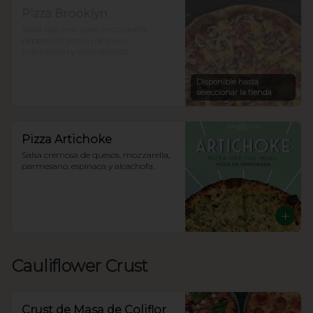
Pizza Brooklyn
Salsa roja new york, mozzarella, 
pepperoni, jamón de pavo, 
champiñón y elote dorado.
Disponible hasta
seleccionar la tienda
Pizza Artichoke
Salsa cremosa de quesos, mozzarella, 
parmesano, espinaca y alcachofa.
Cauliflower Crust
Crust de Masa de Coliflor