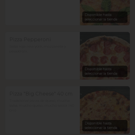
Disponible hasta
seleccionar la tienda
Pizza Pepperoni
Salsa roja new york, mozzarella y 
pepperoni.
Disponible hasta
seleccionar la tienda
Pizza "Big Cheese" 40 cm
Tradicional pizza de queso, mucha 
salsa, mucho queso, mucho sabor (40 
cm)
Disponible hasta
seleccionar la tienda