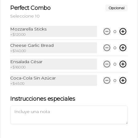
Perfect Combo
Opcional
Seleccione 10
Mozzarella Sticks
0
+
$120.00
Términos y condiciones
Cheese Garlic Bread
0
+
$140.00
Política de privacidad
Ensalada César
Redes sociales
0
+
$160.00
Coca-Cola Sin Azúcar
Instagram
0
+
$45.00
Facebook
Instrucciones especiales
Mi cuenta
Pedir
Iniciar sesión