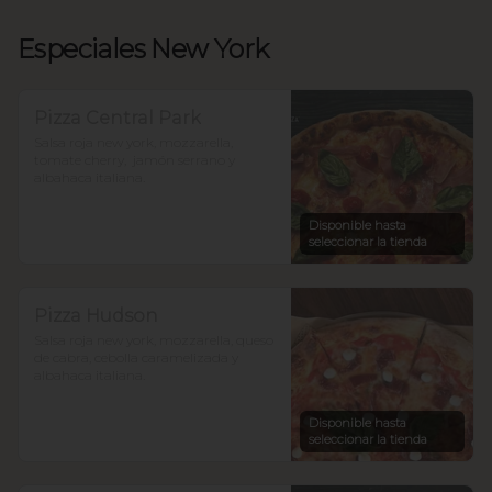
Especiales New York
Pizza Central Park
Salsa roja new york, mozzarella, 
tomate cherry,  jamón serrano y 
albahaca italiana.
Disponible hasta
seleccionar la tienda
Pizza Hudson
Salsa roja new york, mozzarella, queso 
de cabra, cebolla caramelizada y 
albahaca italiana.
Disponible hasta
seleccionar la tienda