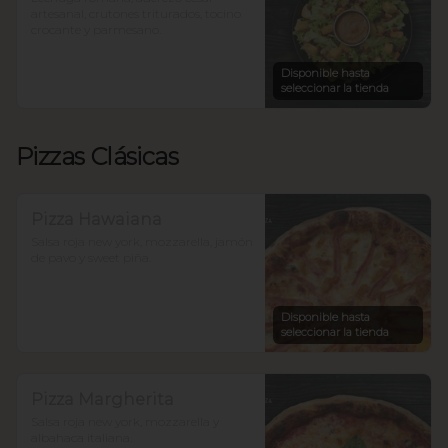
artesanal, crutones triturados, tocino 
crocante y parmesano.
Disponible hasta
seleccionar la tienda
Pizzas Clásicas
Pizza Hawaiana
Salsa roja new york, mozzarella, jamón 
de pavo y sweet piña.
Disponible hasta
seleccionar la tienda
Pizza Margherita
Salsa roja new york, mozzarella y 
albahaca italiana.