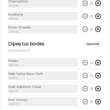
Champiñón
0
+
$15.00
Sprite Regular
Aceituna
Lata de 355 ml.
0
+
$15.00
Elote Dorado
0
+
$15.00
Disponible hasta
seleccionar la tienda
Dipea tus bordes
Opcional
Seleccione 5
Sprite Sin Azúcar
Lata 355 ml
Pesto
0
+
$21.00
Side Salsa New York
0
+
$17.00
Disponible hasta
seleccionar la tienda
Side Aderezo César
0
+
$21.00
Hot Honey
0
+
$20.00