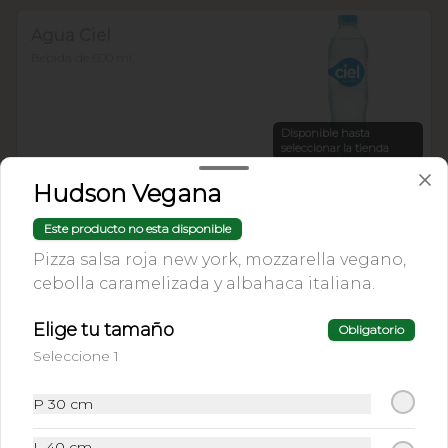
Agua Ciel
Bebida de 600 ml.
Disponible hasta
seleccionar la tienda
Hudson Vegana
Agua Mineral Topo Chico
Este producto no esta disponible
Bebida de 355 ml.
Pizza salsa roja new york, mozzarella vegano,
cebolla caramelizada y albahaca italiana.
Disponible hasta
Elige tu tamaño
seleccionar la tienda
Obligatorio
Seleccione 1
Coca-Cola Regular
P 30 cm
350ml
L 40 cm