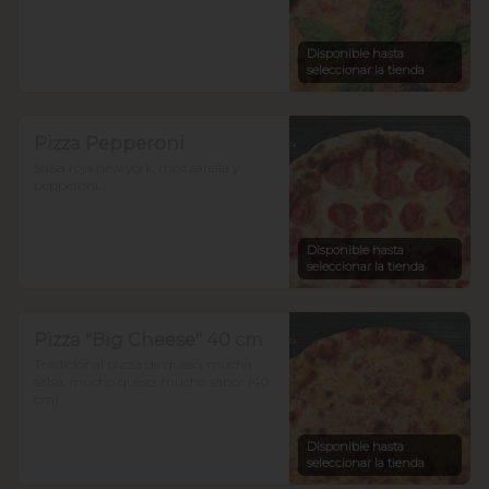
Disponible hasta
seleccionar la tienda
Pizza Pepperoni
Salsa roja new york, mozzarella y 
pepperoni.
Disponible hasta
seleccionar la tienda
Pizza "Big Cheese" 40 cm
Tradicional pizza de queso, mucha 
salsa, mucho queso, mucho sabor (40 
cm)
Disponible hasta
seleccionar la tienda