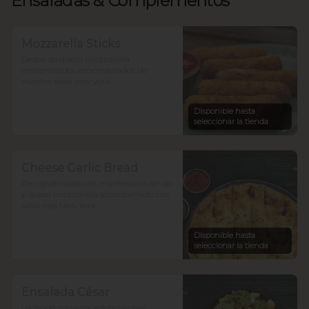
Ensaladas & Complementos
Mozzarella Sticks
Dedos de queso mozzarella 
empanizados acompañados de 
nuestra salsa new york.
Disponible hasta
seleccionar la tienda
Cheese Garlic Bread
Pan gratinado con mantequilla de ajo 
y queso mozzarella acompañado con 
salsa roja New York.
Disponible hasta
seleccionar la tienda
Ensalada César
Lechuga romana, aderezo césar 