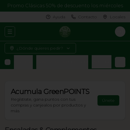
Promo Clásicas 50% de descuento los miércoles
Ayuda
Contacto
Locales
Abrir menu de navegación
Logi
¿Dónde quieres pedir?
liflower Crust
Postre de Temporada
Bebidas
Acumula
GreenPOINTS
Regístrate, gana puntos con tus
Únete
compras y canjealos por productos y
más