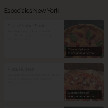
Especiales New York
Pizza Central Park
Salsa roja new york, mozzarella, 
tomate cherry,  jamón serrano y 
albahaca italiana.
Disponible hasta
seleccionar la tienda
Pizza Hudson
Salsa roja new york, mozzarella, queso 
de cabra, cebolla caramelizada y 
albahaca italiana.
Disponible hasta
seleccionar la tienda