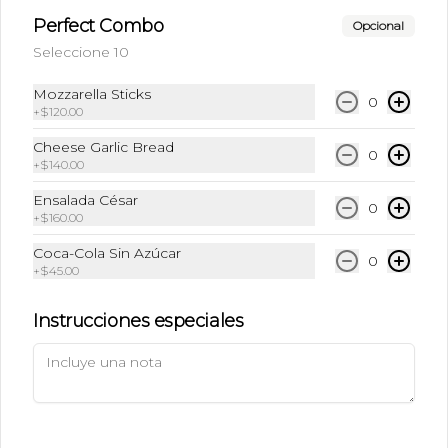
Perfect Combo
Opcional
Seleccione 10
Mozzarella Sticks
0
+
$120.00
Términos y condiciones
Cheese Garlic Bread
0
+
$140.00
Política de privacidad
Ensalada César
Redes sociales
0
+
$160.00
Coca-Cola Sin Azúcar
Instagram
0
+
$45.00
Facebook
Instrucciones especiales
Mi cuenta
Pedir
Iniciar sesión