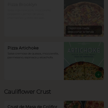
Pizza Brooklyn
Salsa roja new york, mozzarella, 
pepperoni, jamón de pavo, 
champiñón y elote dorado.
Disponible hasta
seleccionar la tienda
Pizza Artichoke
Salsa cremosa de quesos, mozzarella, 
parmesano, espinaca y alcachofa.
Cauliflower Crust
Crust de Masa de Coliflor