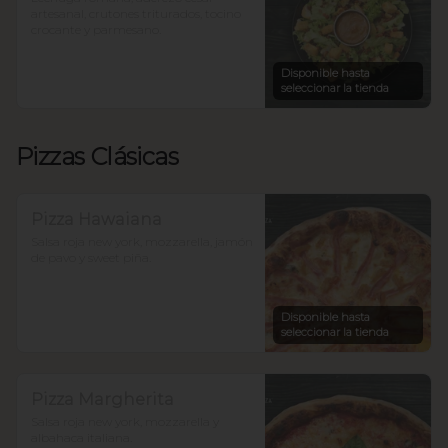
artesanal, crutones triturados, tocino 
crocante y parmesano.
Disponible hasta
seleccionar la tienda
Pizzas Clásicas
Pizza Hawaiana
Salsa roja new york, mozzarella, jamón 
de pavo y sweet piña.
Disponible hasta
seleccionar la tienda
Pizza Margherita
Salsa roja new york, mozzarella y 
albahaca italiana.