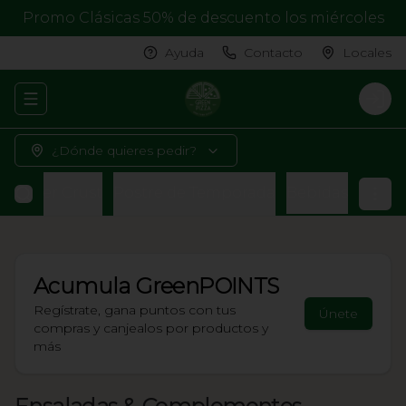
Promo Clásicas 50% de descuento los miércoles
Ayuda
Contacto
Locales
Abrir menu de navegación
Logi
¿Dónde quieres pedir?
liflower Crust
Postre de Temporada
Bebidas
Acumula
GreenPOINTS
Regístrate, gana puntos con tus
Únete
compras y canjealos por productos y
más