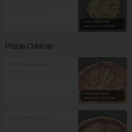
artesanal, crutones triturados, tocino 
crocante y parmesano.
Disponible hasta
seleccionar la tienda
Pizzas Clásicas
Pizza Hawaiana
Salsa roja new york, mozzarella, jamón 
de pavo y sweet piña.
Disponible hasta
seleccionar la tienda
Pizza Margherita
Salsa roja new york, mozzarella y 
albahaca italiana.