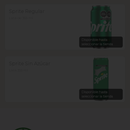
Sprite Regular
Lata de 355 ml.
Disponible hasta
seleccionar la tienda
Sprite Sin Azúcar
Lata 355 ml
Disponible hasta
seleccionar la tienda