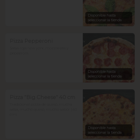
Disponible hasta
seleccionar la tienda
Pizza Pepperoni
Salsa roja new york, mozzarella y 
pepperoni.
Disponible hasta
seleccionar la tienda
Pizza "Big Cheese" 40 cm
Tradicional pizza de queso, mucha 
salsa, mucho queso, mucho sabor (40 
cm)
Disponible hasta
seleccionar la tienda