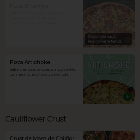
Pizza Brooklyn
Salsa roja new york, mozzarella, 
pepperoni, jamón de pavo, 
champiñón y elote dorado.
Disponible hasta
seleccionar la tienda
Pizza Artichoke
Salsa cremosa de quesos, mozzarella, 
parmesano, espinaca y alcachofa.
Cauliflower Crust
Crust de Masa de Coliflor