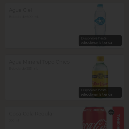
Agua Ciel
Bebida de 600 ml.
Disponible hasta
seleccionar la tienda
Agua Mineral Topo Chico
Bebida de 355 ml.
Disponible hasta
seleccionar la tienda
Coca-Cola Regular
350ml