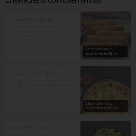
Ensaladas & Complementos
Mozzarella Sticks
Dedos de queso mozzarella 
empanizados acompañados de 
nuestra salsa new york.
Disponible hasta
seleccionar la tienda
Cheese Garlic Bread
Pan gratinado con mantequilla de ajo 
y queso mozzarella acompañado con 
salsa roja New York.
Disponible hasta
seleccionar la tienda
Ensalada César
Lechuga romana, aderezo césar 