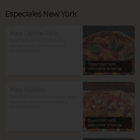
Especiales New York
Pizza Central Park
Salsa roja new york, mozzarella, 
tomate cherry,  jamón serrano y 
albahaca italiana.
Disponible hasta
seleccionar la tienda
Pizza Hudson
Salsa roja new york, mozzarella, queso 
de cabra, cebolla caramelizada y 
albahaca italiana.
Disponible hasta
seleccionar la tienda